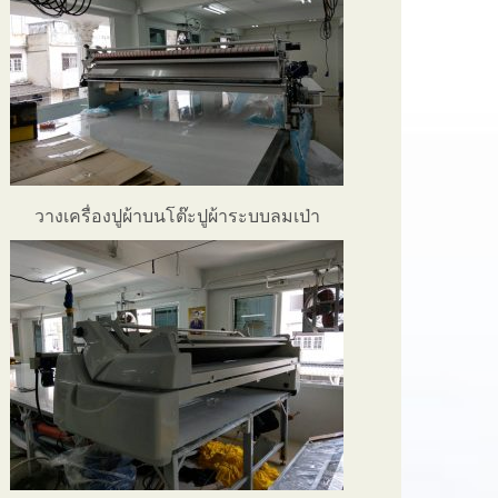
วางเครื่องปูผ้าบนโต๊ะปูผ้าระบบลมเป่า