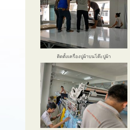
ติดตั้งเครื่องปูผ้าบนโต๊ะปูผ้า