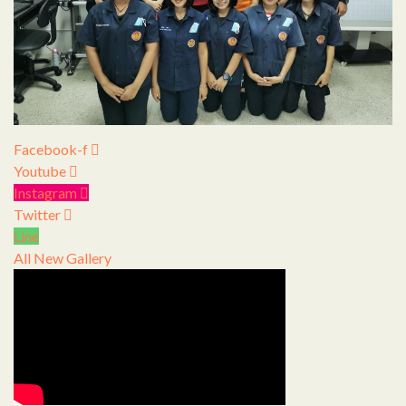
Facebook-f
Youtube
Instagram
Twitter
Line
All
New Gallery