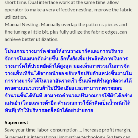
short time. Dual interface work at the same time, allow
operator to make a very effective nesting, improve the fabric
utilization.
Manual Nesting: Manually overlap the patterns pieces and
fine tuning a little bit, plus fully utilize the fabric edges, can
achieve better utilization.
โปรแกรมวางมาร์ค ช่วยให้งานวางมาร์คและการบริหาร
จัดการในแผนกตัดง่ายขึ้น อีกทั้งยังเพิ่มประสิทธิภาพในการ
วางมาร์คให้ประหยัดผ้าได้สูงสุด
มองเห็นภาพรวมในการจัด
วางแพ็ทเทิร์น ได้จากหน้าจอ ขยับหรือปรับตำแหน่งชิ้นงานใน
การวางมาร์คได้ในเวลาอันรวดเร็ว ชิ้นแพ็ทเทิร์นถูกจัดวางได้
ตรงตามแนวเกรนผ้าไม่มีบิด เอียง และสามารถตรวจสอบ
จำนวนชิ้นได้ทันที สามารถคำนวณปริมาณการใช้ผ้าได้อย่าง
แม่นยำ (โดยเฉพาะผ้ายืด คำนวณการใช้ผ้าคิดเป็นน้ำหนักได้
ทันที) ทำให้บริหารสตอ็คผ้าได้อย่าง่ายดาย
Supernest
Save your time, labor, consumption … Increase profit margin.
Supernest is international innovative technology. System can