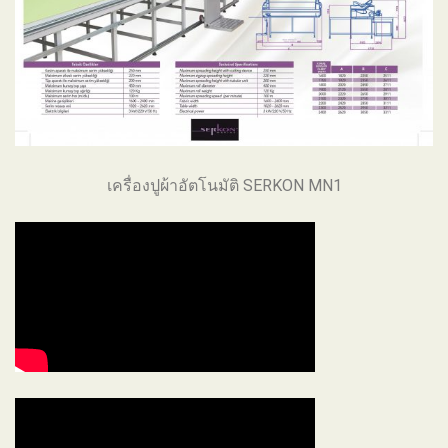
เครื่องปูผ้าอัตโนมัติ SERKON MN1